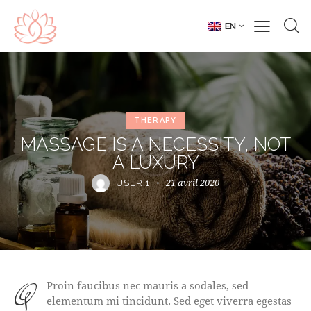
EN
THERAPY
MASSAGE IS A NECESSITY, NOT
A LUXURY
21 avril 2020
USER 1
qProin faucibus nec mauris a sodales, sed
elementum mi tincidunt. Sed eget viverra egestas