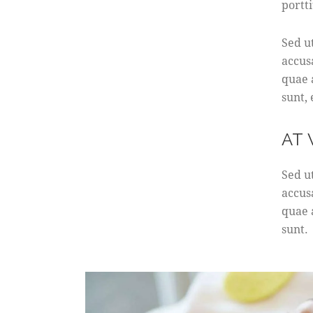
portti
Sed u
accus
quae a
sunt,
AT
Sed u
accus
quae a
sunt.