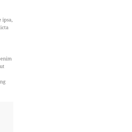
 ipsa,
icta
t enim
ut
ing