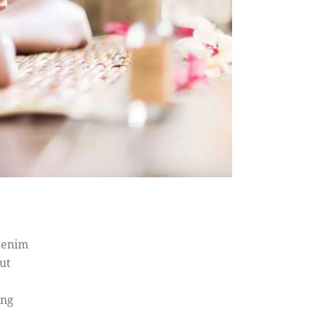
t enim
ut
ing