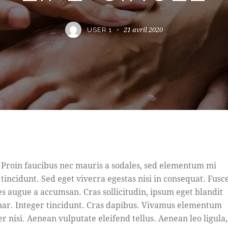
21 avril 2020
USER 1
Proin faucibus nec mauris a sodales, sed elementum mi
tincidunt. Sed eget viverra egestas nisi in consequat. Fusc
es augue a accumsan. Cras sollicitudin, ipsum eget blandit
nar. Integer tincidunt. Cras dapibus. Vivamus elementum
r nisi. Aenean vulputate eleifend tellus. Aenean leo ligula,