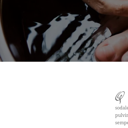
q
sodal
pulvi
sempe