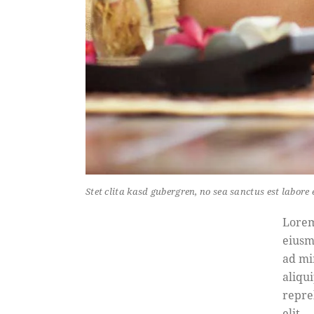
Stet clita kasd gubergren, no sea sanctus est labore 
Lorem
eiusm
ad mi
aliqu
repre
elit.