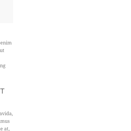
t enim
ut
ing
CT
avida,
ximus
e at,