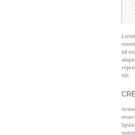
Lorem
eiusm
ad mi
aliqu
repre
elit.
CR
Aenea
senec
ligula
augue