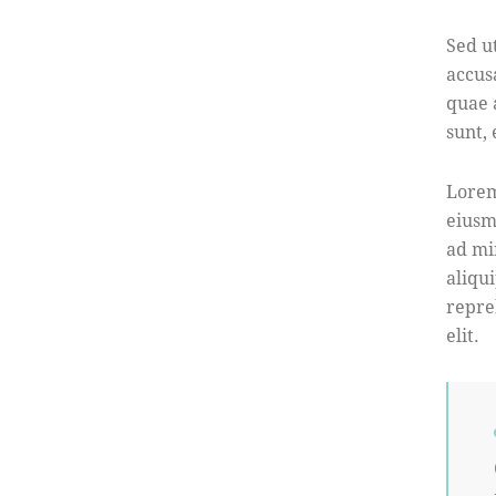
Sed u
accus
quae a
sunt,
Lorem
eiusm
ad mi
aliqu
repre
elit.