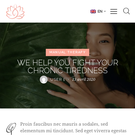
EN
MANUAL THERAPY
WE HELP YOU FIGHT YOUR
CHRONIC TIREDNESS
13 avril 2020
USER 1
qProin faucibus nec mauris a sodales, sed
elementum mi tincidunt. Sed eget viverra egestas